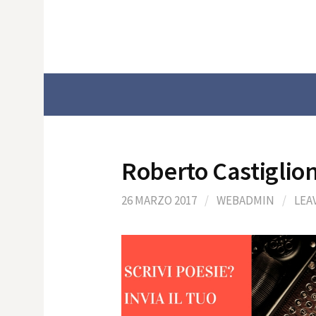
Skip
to
content
Roberto Castiglio
26 MARZO 2017
/
WEBADMIN
/
LEA