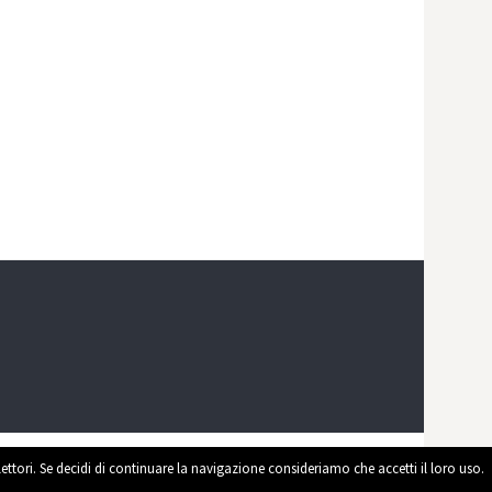
 lettori. Se decidi di continuare la navigazione consideriamo che accetti il loro uso.
ed by
WordPress
|
Theme by
Themehaus