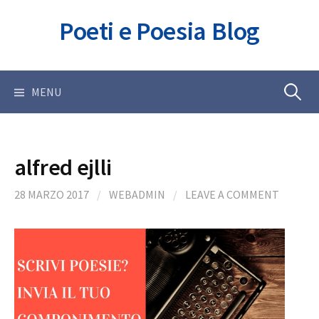
Skip
Poeti e Poesia Blog
to
content
Ricerca
MENU
per:
alfred ejlli
28 MARZO 2017
/
WEBADMIN
/
LEAVE A COMMENT