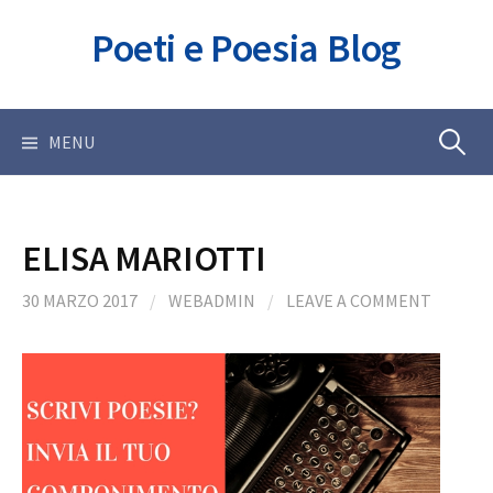
Skip
Poeti e Poesia Blog
to
content
Ricerca
MENU
per:
ELISA MARIOTTI
30 MARZO 2017
/
WEBADMIN
/
LEAVE A COMMENT