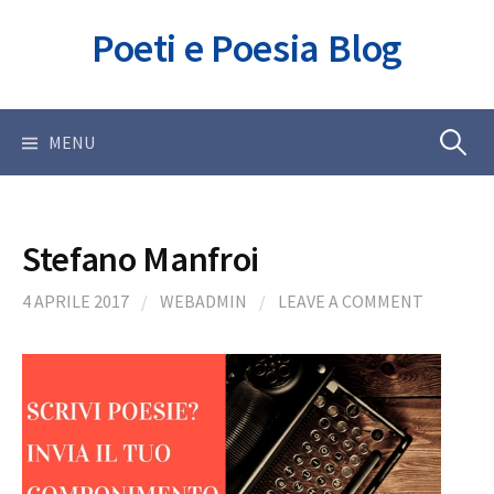
Skip
Poeti e Poesia Blog
to
content
Ricerca
MENU
per:
Stefano Manfroi
4 APRILE 2017
/
WEBADMIN
/
LEAVE A COMMENT