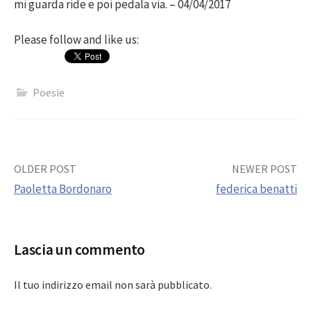
mi guarda ride e poi pedala via. – 04/04/2017
Please follow and like us:
Poesie
Post
OLDER POST
NEWER POST
Paoletta Bordonaro
federica benatti
navigation
Lascia un commento
Il tuo indirizzo email non sarà pubblicato.