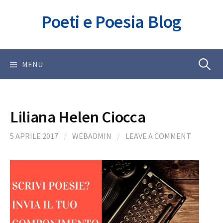
Skip
Poeti e Poesia Blog
to
content
Ricerca
MENU
per:
Liliana Helen Ciocca
5 APRILE 2017
/
WEBADMIN
/
LEAVE A COMMENT