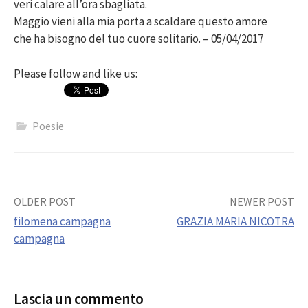
veri calare all’ora sbagliata.
Maggio vieni alla mia porta a scaldare questo amore
che ha bisogno del tuo cuore solitario. – 05/04/2017
Please follow and like us:
Poesie
Post
OLDER POST
NEWER POST
filomena campagna
GRAZIA MARIA NICOTRA
navigation
campagna
Lascia un commento