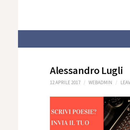
Skip
to
content
Alessandro Lugli
12 APRILE 2017
/
WEBADMIN
/
LEA