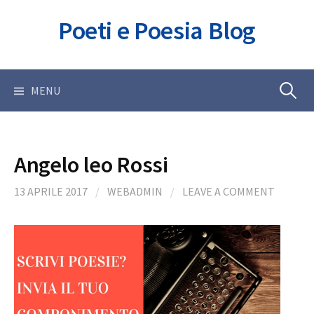
Skip
Poeti e Poesia Blog
to
content
Ricerca
MENU
per:
Angelo leo Rossi
13 APRILE 2017
/
WEBADMIN
/
LEAVE A COMMENT