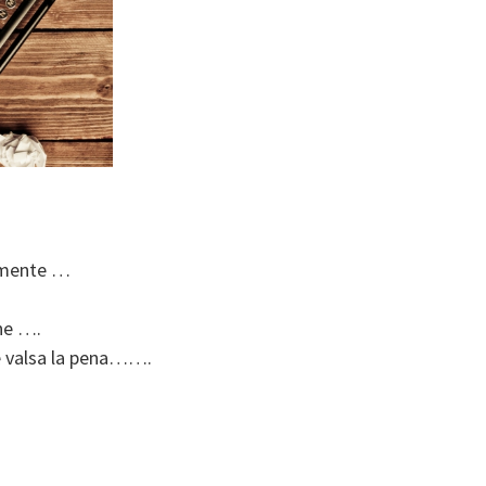
tamente …
ghe ….
 è valsa la pena…….