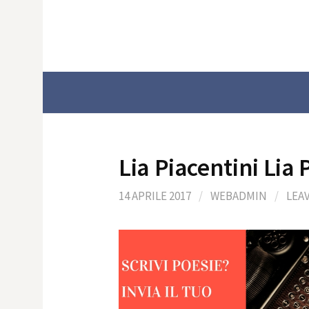
Skip
to
content
Lia Piacentini Lia 
14 APRILE 2017
/
WEBADMIN
/
LEA