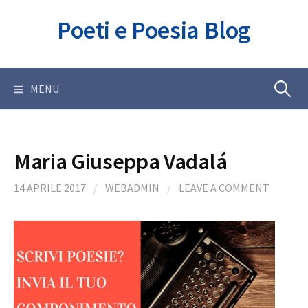
Skip
Poeti e Poesia Blog
to
content
Ricerca
MENU
per:
Maria Giuseppa Vadalá
14 APRILE 2017
/
WEBADMIN
/
LEAVE A COMMENT