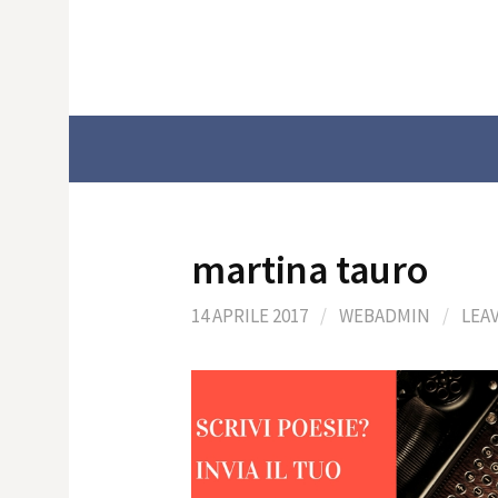
Skip
to
content
martina tauro
14 APRILE 2017
/
WEBADMIN
/
LEA