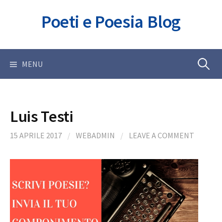
Skip
Poeti e Poesia Blog
to
content
Ricerca
MENU
per:
Luis Testi
15 APRILE 2017
/
WEBADMIN
/
LEAVE A COMMENT