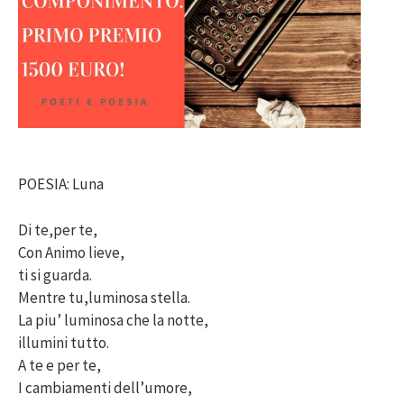
POESIA: Luna
Di te,per te,
Con Animo lieve,
ti si guarda.
Mentre tu,luminosa stella.
La piu’ luminosa che la notte,
illumini tutto.
A te e per te,
I cambiamenti dell’umore,