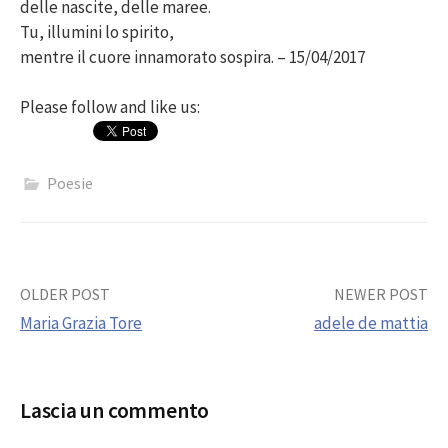
delle nascite, delle maree.
Tu, illumini lo spirito,
mentre il cuore innamorato sospira. – 15/04/2017
Please follow and like us:
Poesie
Post
OLDER POST
NEWER POST
Maria Grazia Tore
adele de mattia
navigation
Lascia un commento