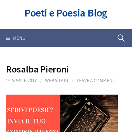
Skip
Poeti e Poesia Blog
to
content
Ricerca
MENU
per:
Rosalba Pieroni
15 APRILE 2017
/
WEBADMIN
/
LEAVE A COMMENT