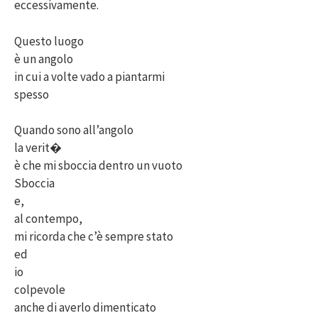
eccessivamente.
Questo luogo
è un angolo
in cui a volte vado a piantarmi
spesso
Quando sono all’angolo
la verit�
è che mi sboccia dentro un vuoto
Sboccia
e,
al contempo,
mi ricorda che c’è sempre stato
ed
io
colpevole
anche di averlo dimenticato