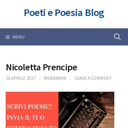
Skip
Poeti e Poesia Blog
to
content
Ricerca
MENU
per:
Nicoletta Prencipe
16 APRILE 2017
/
WEBADMIN
/
LEAVE A COMMENT