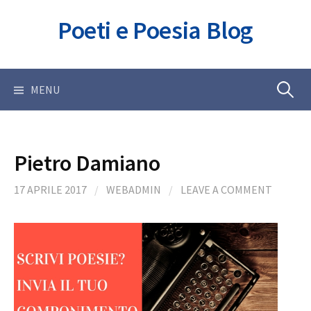
Skip
Poeti e Poesia Blog
to
content
Ricerca
MENU
per:
Pietro Damiano
17 APRILE 2017
/
WEBADMIN
/
LEAVE A COMMENT