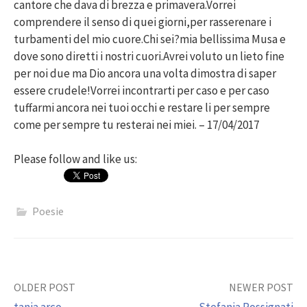
cantore che dava di brezza e primavera.Vorrei
comprendere il senso di quei giorni,per rasserenare i
turbamenti del mio cuore.Chi sei?mia bellissima Musa e
dove sono diretti i nostri cuori.Avrei voluto un lieto fine
per noi due ma Dio ancora una volta dimostra di saper
essere crudele!Vorrei incontrarti per caso e per caso
tuffarmi ancora nei tuoi occhi e restare li per sempre
come per sempre tu resterai nei miei. – 17/04/2017
Please follow and like us:
Poesie
Post
OLDER POST
NEWER POST
tania arco
Stefania Rossignati