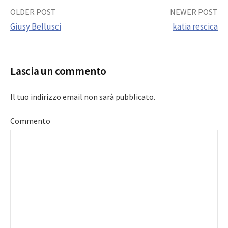
Post
OLDER POST
NEWER POST
Giusy Bellusci
katia rescica
navigation
Lascia un commento
Il tuo indirizzo email non sarà pubblicato.
Commento