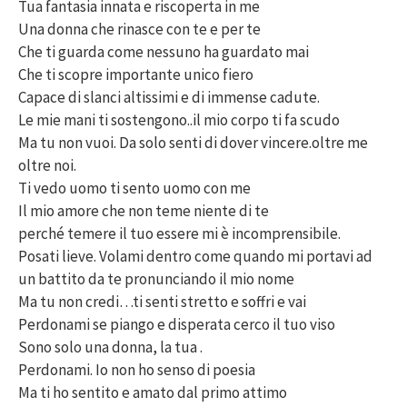
Tua fantasia innata e riscoperta in me
Una donna che rinasce con te e per te
Che ti guarda come nessuno ha guardato mai
Che ti scopre importante unico fiero
Capace di slanci altissimi e di immense cadute.
Le mie mani ti sostengono..il mio corpo ti fa scudo
Ma tu non vuoi. Da solo senti di dover vincere.oltre me
oltre noi.
Ti vedo uomo ti sento uomo con me
Il mio amore che non teme niente di te
perché temere il tuo essere mi è incomprensibile.
Posati lieve. Volami dentro come quando mi portavi ad
un battito da te pronunciando il mio nome
Ma tu non credi…ti senti stretto e soffri e vai
Perdonami se piango e disperata cerco il tuo viso
Sono solo una donna, la tua .
Perdonami. Io non ho senso di poesia
Ma ti ho sentito e amato dal primo attimo