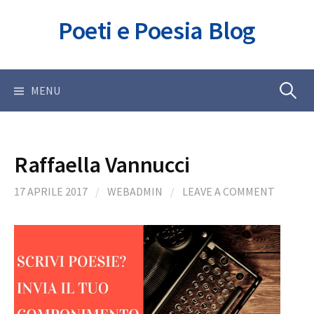
Skip
Poeti e Poesia Blog
to
content
Ricerca
MENU
per:
Raffaella Vannucci
17 APRILE 2017
/
WEBADMIN
/
LEAVE A COMMENT