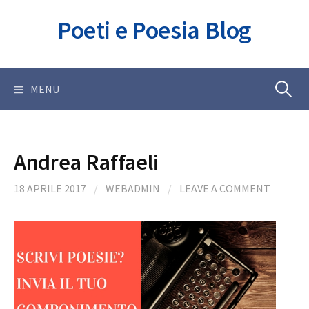
Skip
Poeti e Poesia Blog
to
content
Ricerca
MENU
per:
Andrea Raffaeli
18 APRILE 2017
/
WEBADMIN
/
LEAVE A COMMENT