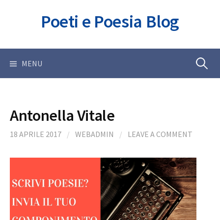
Skip
Poeti e Poesia Blog
to
content
Ricerca
MENU
per:
Antonella Vitale
18 APRILE 2017
/
WEBADMIN
/
LEAVE A COMMENT