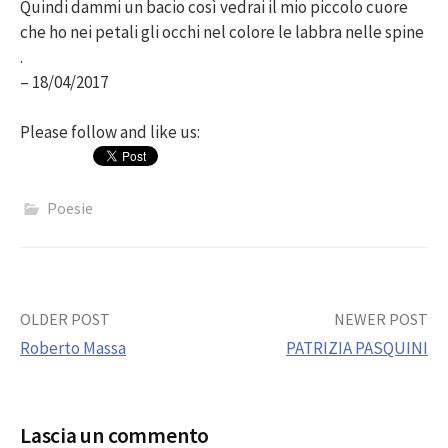
Quindi dammi un bacio così vedrai il mio piccolo cuore
che ho nei petali gli occhi nel colore le labbra nelle spine
.
– 18/04/2017
Please follow and like us:
Poesie
Post
OLDER POST
NEWER POST
Roberto Massa
PATRIZIA PASQUINI
navigation
Lascia un commento