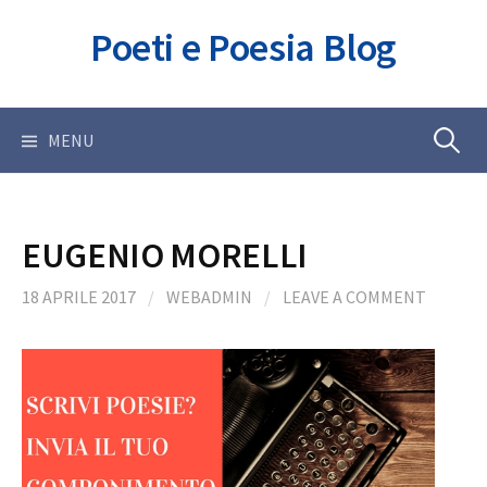
Skip
Poeti e Poesia Blog
to
content
Ricerca
MENU
per:
EUGENIO MORELLI
18 APRILE 2017
/
WEBADMIN
/
LEAVE A COMMENT