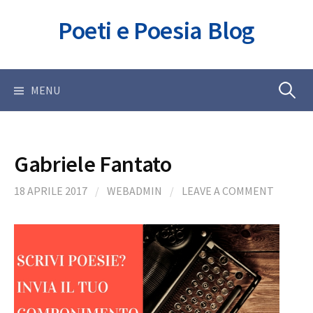
Skip
Poeti e Poesia Blog
to
content
Ricerca
MENU
per:
Gabriele Fantato
18 APRILE 2017
/
WEBADMIN
/
LEAVE A COMMENT