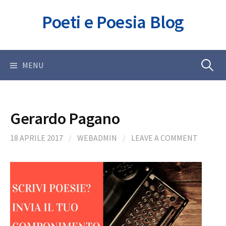
Skip
Poeti e Poesia Blog
to
content
Ricerca
MENU
per:
Gerardo Pagano
18 APRILE 2017
/
WEBADMIN
/
LEAVE A COMMENT