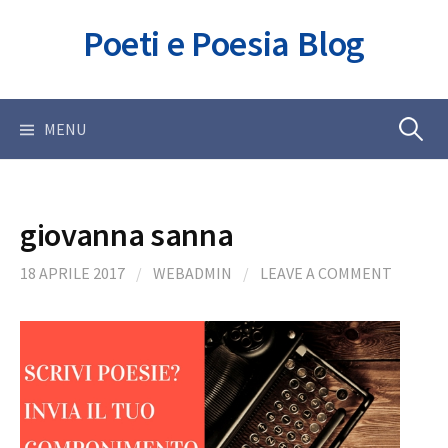
Skip
Poeti e Poesia Blog
to
content
Ricerca
MENU
per:
giovanna sanna
18 APRILE 2017
/
WEBADMIN
/
LEAVE A COMMENT