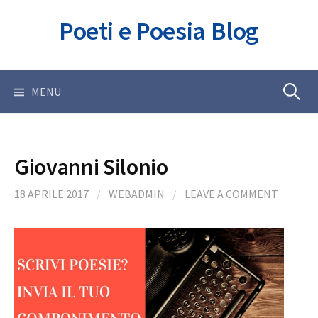
Skip
Poeti e Poesia Blog
to
content
Ricerca
MENU
per:
Giovanni Silonio
18 APRILE 2017
/
WEBADMIN
/
LEAVE A COMMENT