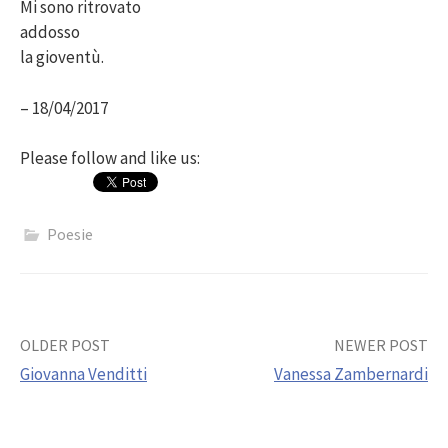
Mi sono ritrovato
addosso
la gioventù.
– 18/04/2017
Please follow and like us:
Poesie
Post
OLDER POST
NEWER POST
Giovanna Venditti
Vanessa Zambernardi
navigation