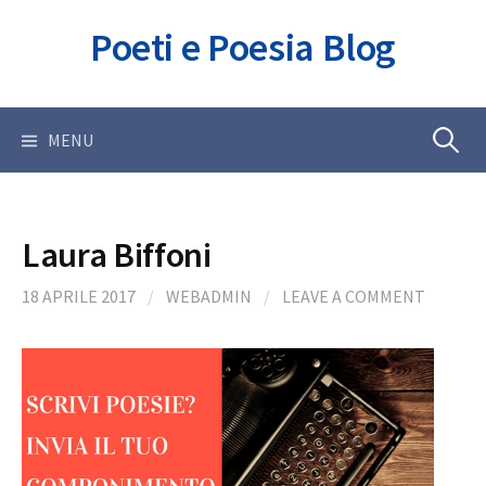
Skip
Poeti e Poesia Blog
to
content
Ricerca
MENU
per:
Laura Biffoni
18 APRILE 2017
/
WEBADMIN
/
LEAVE A COMMENT