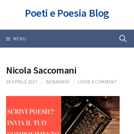
Skip
Poeti e Poesia Blog
to
content
Ricerca
MENU
per:
Nicola Saccomani
18 APRILE 2017
/
WEBADMIN
/
LEAVE A COMMENT