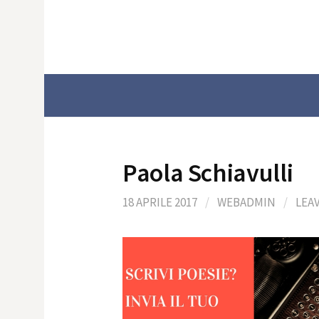
Skip
to
content
Paola Schiavulli
18 APRILE 2017
/
WEBADMIN
/
LEA