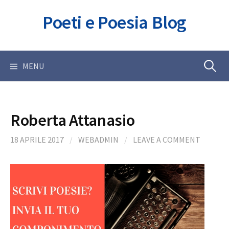
Skip
Poeti e Poesia Blog
to
content
Ricerca
MENU
per:
Roberta Attanasio
18 APRILE 2017
/
WEBADMIN
/
LEAVE A COMMENT