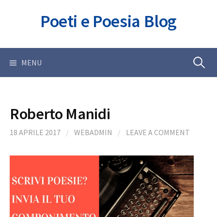
Skip
Poeti e Poesia Blog
to
content
Ricerca
MENU
per:
Roberto Manidi
18 APRILE 2017
/
WEBADMIN
/
LEAVE A COMMENT