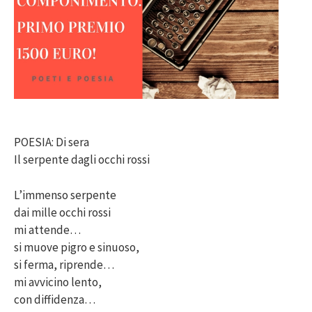
POESIA: Di sera
Il serpente dagli occhi rossi
L’immenso serpente
dai mille occhi rossi
mi attende…
si muove pigro e sinuoso,
si ferma, riprende…
mi avvicino lento,
con diffidenza…