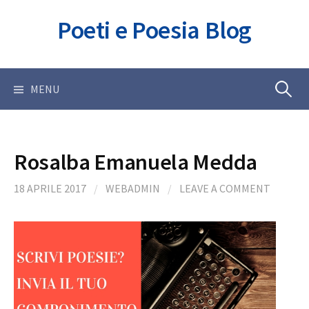
Skip
Poeti e Poesia Blog
to
content
Ricerca
MENU
per:
Rosalba Emanuela Medda
18 APRILE 2017
/
WEBADMIN
/
LEAVE A COMMENT