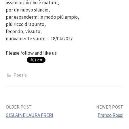
assimilo ciò che è maturo,
per un nuovo slancio,
per espandermi in modo più ampio,
più ricco di spunto,
fecondo, vissuto,
nuovamente vuoto. – 18/04/2017
Please follow and like us:
Poesie
Post
OLDER POST
NEWER POST
GISLAINE LAURA FRERI
Franco Rossi
navigation