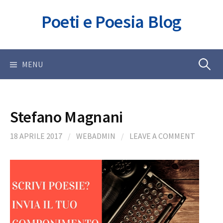
Skip
Poeti e Poesia Blog
to
content
Ricerca
MENU
per:
Stefano Magnani
18 APRILE 2017
/
WEBADMIN
/
LEAVE A COMMENT