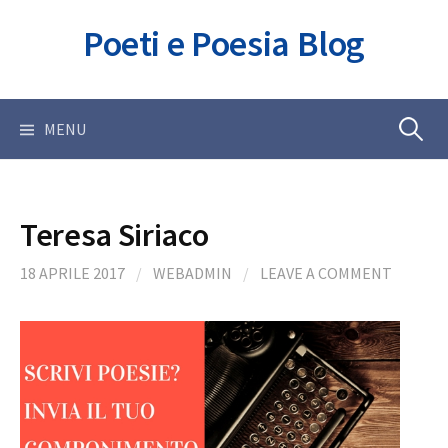
Skip
Poeti e Poesia Blog
to
content
Ricerca
MENU
per:
Teresa Siriaco
18 APRILE 2017
/
WEBADMIN
/
LEAVE A COMMENT