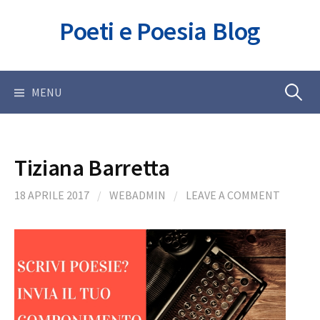
Skip
Poeti e Poesia Blog
to
content
Ricerca
MENU
per:
Tiziana Barretta
18 APRILE 2017
/
WEBADMIN
/
LEAVE A COMMENT