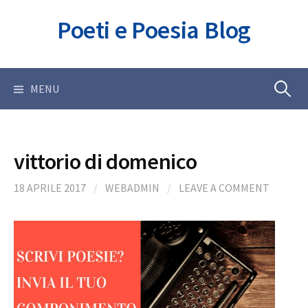
Skip
Poeti e Poesia Blog
to
content
Ricerca
MENU
per:
vittorio di domenico
18 APRILE 2017
/
WEBADMIN
/
LEAVE A COMMENT