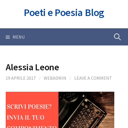
Skip
Poeti e Poesia Blog
to
content
Ricerca
MENU
per:
Alessia Leone
19 APRILE 2017
/
WEBADMIN
/
LEAVE A COMMENT