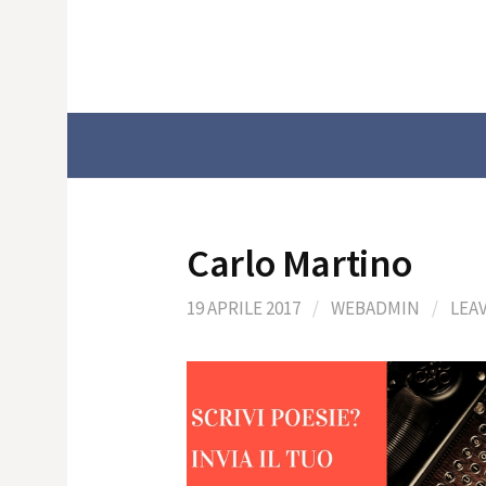
Skip
to
content
Carlo Martino
19 APRILE 2017
/
WEBADMIN
/
LEA