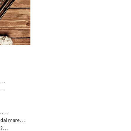
la…
la…
 ?……
a dal mare…
a!?…