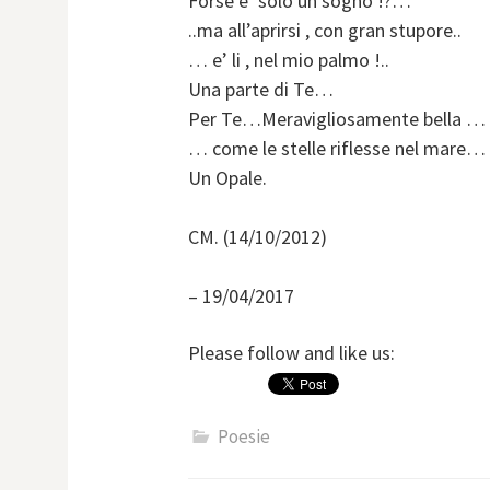
Forse e’ solo un sogno !?…
..ma all’aprirsi , con gran stupore..
… e’ li , nel mio palmo !..
Una parte di Te…
Per Te…Meravigliosamente bella …
… come le stelle riflesse nel mare…
Un Opale.
CM. (14/10/2012)
– 19/04/2017
Please follow and like us:
Poesie