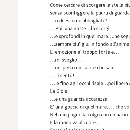
Come cercare di scorgere la stella pi
senza sconfiggere la paura di guardar
…o di esserne abbagliati ?…
…Poi..una notte…la scorgi…
…e sprofondi in quel mare….ne segui
…sempre piu’ giu..in fondo all’anima.
L’ emozione e’ troppo forte e…
…mi sveglio…
…nel petto un calore che sale…
…Ti sento!..
… e fino agli occhi risale…poi liber
La Gioia.
…e una guancia accarezza.
E’ una goccia di quel mare… , che v
Nel mio pugno la colgo con un bacio.
E la mano va al cuore…