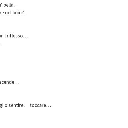
u’ bella…
e nel buio?..
 il riflesso…
.
a scende…
oglio sentire… toccare…
.