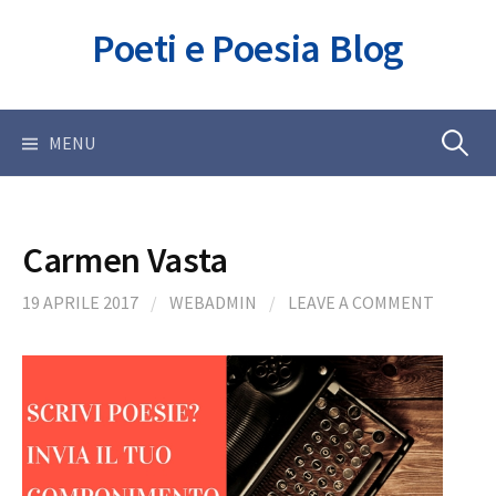
Skip
Poeti e Poesia Blog
to
content
Ricerca
MENU
per:
Carmen Vasta
19 APRILE 2017
/
WEBADMIN
/
LEAVE A COMMENT