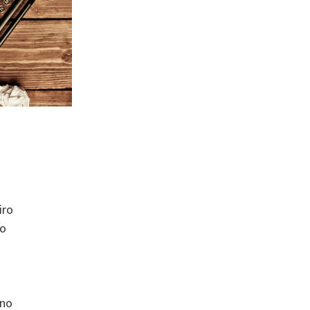
iro
so
ono