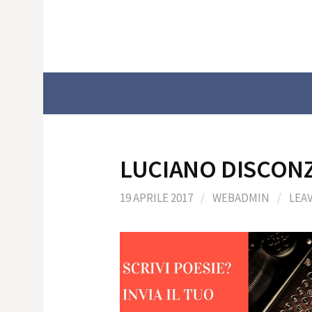
Skip
to
content
LUCIANO DISCONZ
19 APRILE 2017
/
WEBADMIN
/
LEA