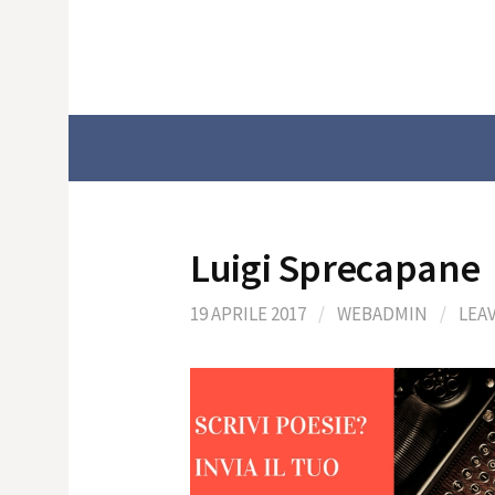
Skip
to
content
Luigi Sprecapane
19 APRILE 2017
/
WEBADMIN
/
LEA