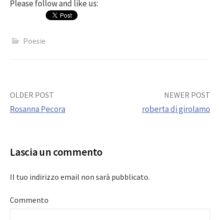
Please follow and like us:
Poesie
Post
OLDER POST
NEWER POST
Rosanna Pecora
roberta di girolamo
navigation
Lascia un commento
Il tuo indirizzo email non sarà pubblicato.
Commento