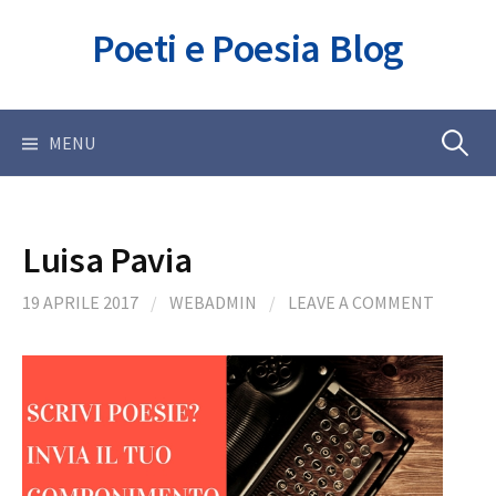
Skip
Poeti e Poesia Blog
to
content
Ricerca
MENU
per:
Luisa Pavia
19 APRILE 2017
/
WEBADMIN
/
LEAVE A COMMENT