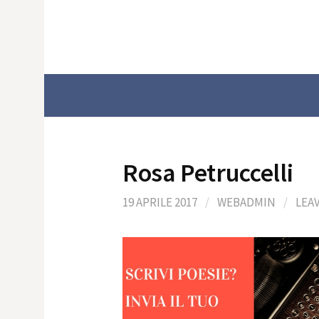
Skip
to
content
Rosa Petruccelli
19 APRILE 2017
/
WEBADMIN
/
LEA