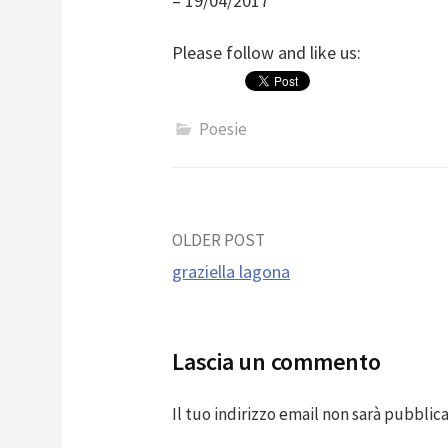
– 19/04/2017
Please follow and like us:
Poesie
Post
OLDER POST
graziella lagona
navigation
Lascia un commento
Il tuo indirizzo email non sarà pubblica