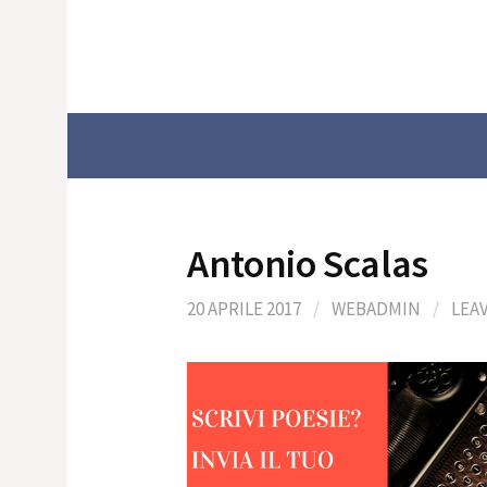
Skip
to
content
Antonio Scalas
20 APRILE 2017
/
WEBADMIN
/
LEA