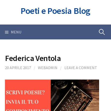
Skip
Poeti e Poesia Blog
to
content
Ricerca
MENU
per:
Federica Ventola
20 APRILE 2017
/
WEBADMIN
/
LEAVE A COMMENT