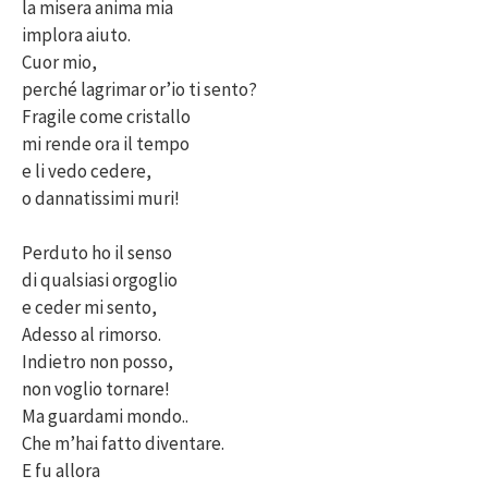
la misera anima mia
implora aiuto.
Cuor mio,
perché lagrimar or’io ti sento?
Fragile come cristallo
mi rende ora il tempo
e li vedo cedere,
o dannatissimi muri!
Perduto ho il senso
di qualsiasi orgoglio
e ceder mi sento,
Adesso al rimorso.
Indietro non posso,
non voglio tornare!
Ma guardami mondo..
Che m’hai fatto diventare.
E fu allora