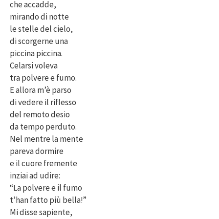
che accadde,
mirando di notte
le stelle del cielo,
di scorgerne una
piccina piccina.
Celarsi voleva
tra polvere e fumo.
E allora m’è parso
di vedere il riflesso
del remoto desio
da tempo perduto.
Nel mentre la mente
pareva dormire
e il cuore fremente
inziai ad udire:
“La polvere e il fumo
t’han fatto più bella!”
Mi disse sapiente,