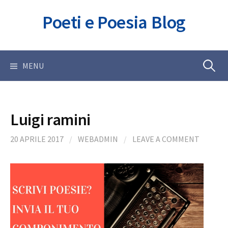
Skip
Poeti e Poesia Blog
to
content
Ricerca
MENU
per:
Luigi ramini
20 APRILE 2017
/
WEBADMIN
/
LEAVE A COMMENT