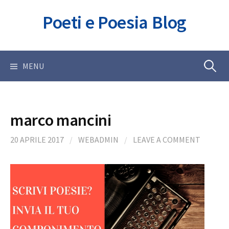
Skip
Poeti e Poesia Blog
to
content
Ricerca
MENU
per:
marco mancini
20 APRILE 2017
/
WEBADMIN
/
LEAVE A COMMENT