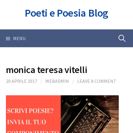
Skip
Poeti e Poesia Blog
to
content
Ricerca
MENU
per:
monica teresa vitelli
20 APRILE 2017
/
WEBADMIN
/
LEAVE A COMMENT