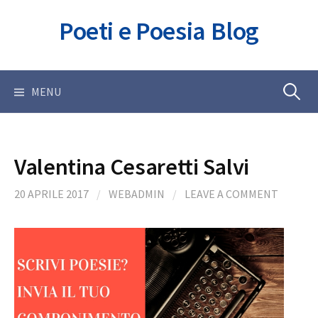
Skip
Poeti e Poesia Blog
to
content
Ricerca
MENU
per:
Valentina Cesaretti Salvi
20 APRILE 2017
/
WEBADMIN
/
LEAVE A COMMENT