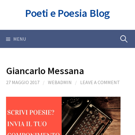
Skip
Poeti e Poesia Blog
to
content
Ricerca
MENU
per:
Giancarlo Messana
27 MAGGIO 2017
/
WEBADMIN
/
LEAVE A COMMENT