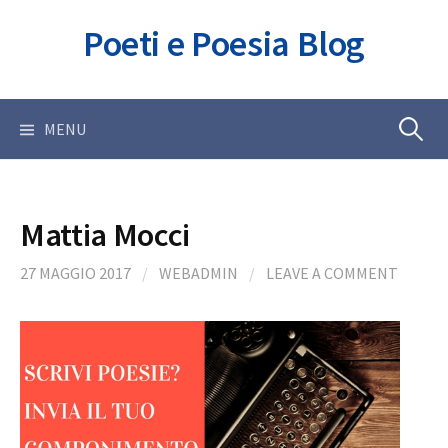
Skip
Poeti e Poesia Blog
to
content
Ricerca
MENU
per:
Mattia Mocci
27 MAGGIO 2017
/
WEBADMIN
/
LEAVE A COMMENT