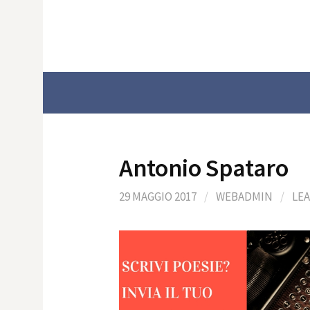
Skip
to
content
Antonio Spataro
29 MAGGIO 2017
/
WEBADMIN
/
LE