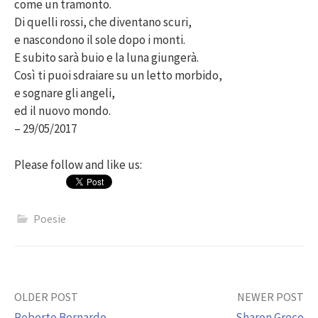
come un tramonto.
Di quelli rossi, che diventano scuri,
e nascondono il sole dopo i monti.
E subito sarà buio e la luna giungerà.
Così ti puoi sdraiare su un letto morbido,
e sognare gli angeli,
ed il nuovo mondo.
– 29/05/2017
Please follow and like us:
Poesie
Post
OLDER POST
NEWER POST
Roberto Bernardo
Sharon Greco