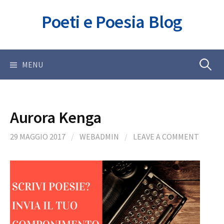
Skip
Poeti e Poesia Blog
to
content
Ricerca
MENU
per:
Aurora Kenga
29 MAGGIO 2017
/
WEBADMIN
/
LEAVE A COMMENT