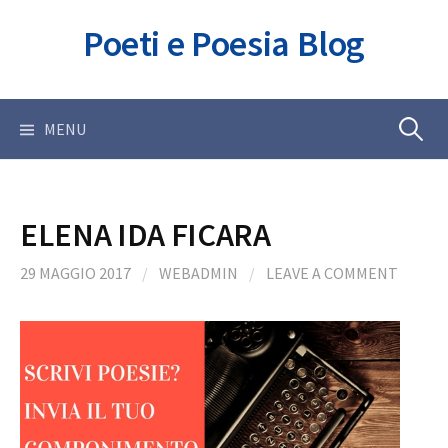
Skip
Poeti e Poesia Blog
to
content
Ricerca
MENU
per:
ELENA IDA FICARA
29 MAGGIO 2017
/
WEBADMIN
/
LEAVE A COMMENT